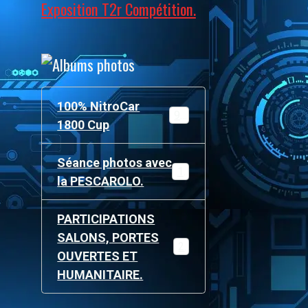
Exposition T2r Compétition.
100% NitroCar
97
1800 Cup
Séance photos avec
19
la PESCAROLO.
PARTICIPATIONS
SALONS, PORTES
215
OUVERTES ET
HUMANITAIRE.