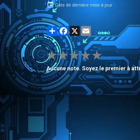
Date de dernière mise à jour :
Partager
Facebook
X
Email
★
★
★
★
★
Aucune note. Soyez le premier à attr