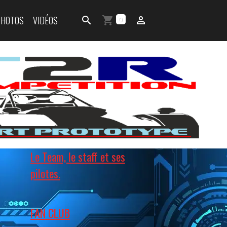
PHOTOS
VIDÉOS
0
Le Team, le staff et ses
pilotes.
FAN CLUB