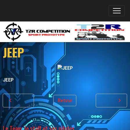
JEEP
JEEP
Retour
Le Team, le staff et ses pilotes.