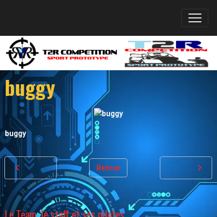
buggy
buggy
Retour
Le Team, le staff et ses pilotes.