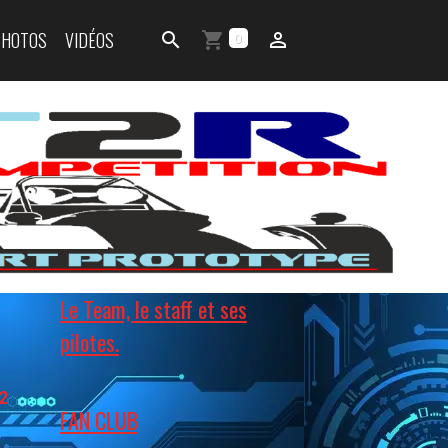
PHOTOS
VIDÉOS
0
Le Team, le staff et ses
pilotes.
2
FAN CLUB