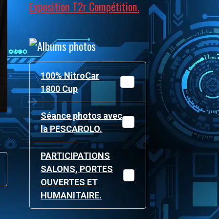
Exposition T2r Compétition.
100% NitroCar
97
1800 Cup
Séance photos avec
19
la PESCAROLO.
PARTICIPATIONS
SALONS, PORTES
215
OUVERTES ET
HUMANITAIRE.