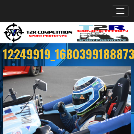
12249919_168039918887